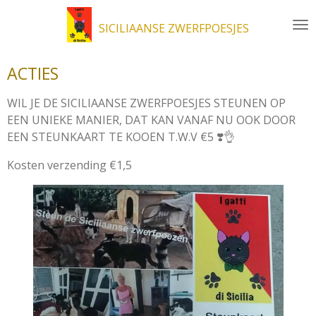
Ga
SICILIAANSE ZWERFPOESJES
direct
naar
de
ACTIES
hoofdinhoud
WIL JE DE SICILIAANSE ZWERFPOESJES STEUNEN OP
EEN UNIEKE MANIER, DAT KAN VANAF NU OOK DOOR
EEN STEUNKAART TE KOOEN T.W.V €5 ❣️👌
Kosten verzending €1,5