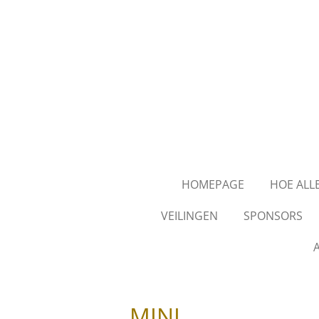
Ga
direct
naar
de
hoofdinhoud
HOMEPAGE
HOE ALL
VEILINGEN
SPONSORS
A
MINI