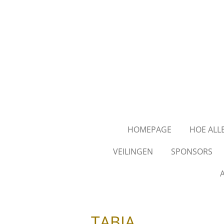
Ga
direct
naar
de
hoofdinhoud
HOMEPAGE
HOE ALL
VEILINGEN
SPONSORS
A
TABIA