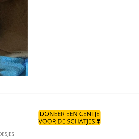
DONEER EEN CENTJE
VOOR DE SCHATJES ❣️
OESJES