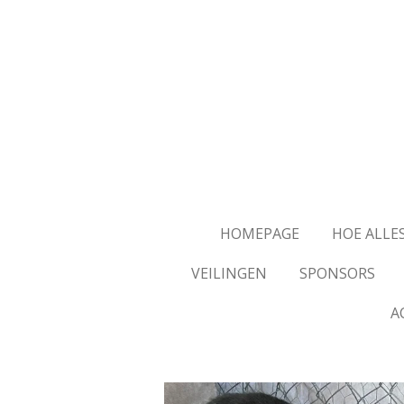
Ga
direct
naar
de
hoofdinhoud
HOMEPAGE
HOE ALLE
VEILINGEN
SPONSORS
A