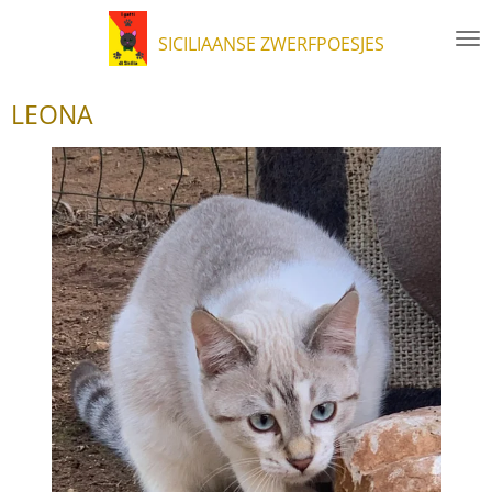
Ga
SICILIAANSE ZWERFPOESJES
direct
naar
de
LEONA
hoofdinhoud