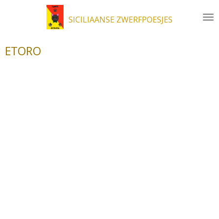
Ga
SICILIAANSE ZWERFPOESJES
direct
naar
de
ETORO
hoofdinhoud