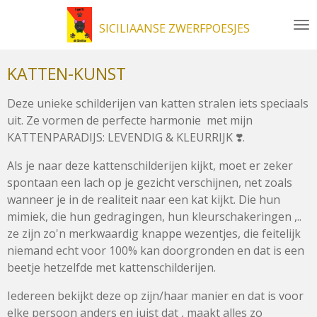
Ga
SICILIAANSE ZWERFPOESJES
direct
naar
de
KATTEN-KUNST
hoofdinhoud
Deze unieke schilderijen van katten stralen iets speciaals
uit. Ze vormen de perfecte harmonie met mijn
KATTENPARADIJS: LEVENDIG & KLEURRIJK ❣️.
Als je naar deze kattenschilderijen kijkt, moet er zeker
spontaan een lach op je gezicht verschijnen, net zoals
wanneer je in de realiteit naar een kat kijkt. Die hun
mimiek, die hun gedragingen, hun kleurschakeringen ,..
ze zijn zo'n merkwaardig knappe wezentjes, die feitelijk
niemand echt voor 100% kan doorgronden en dat is een
beetje hetzelfde met kattenschilderijen.
Iedereen bekijkt deze op zijn/haar manier en dat is voor
elke persoon anders en juist dat , maakt alles zo