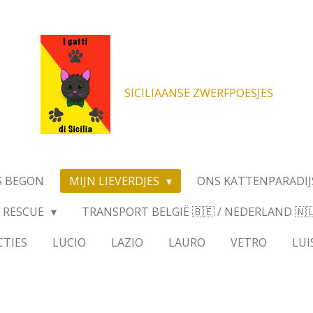
SICILIAANSE ZWERFPOESJES
S BEGON
MIJN LIEVERDJES
ONS KATTENPARADIJ
RESCUE
TRANSPORT BELGIË 🇧🇪 / NEDERLAND 🇳🇱 
CTIES
LUCIO
LAZIO
LAURO
VETRO
LUI