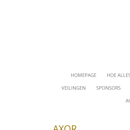
Ga
direct
naar
de
hoofdinhoud
HOMEPAGE
HOE ALLE
VEILINGEN
SPONSORS
A
AXOR