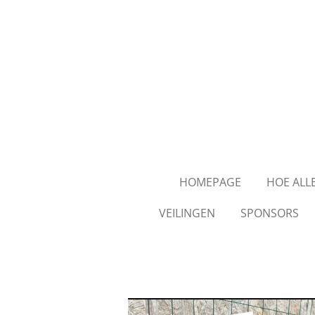
Ga
direct
naar
de
hoofdinhoud
HOMEPAGE
HOE ALL
VEILINGEN
SPONSORS