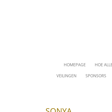
Ga
direct
naar
de
hoofdinhoud
HOMEPAGE
HOE ALL
VEILINGEN
SPONSORS
SONYA