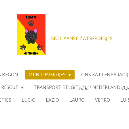
SICILIAANSE ZWERFPOESJES
S BEGON
MIJN LIEVERDJES
ONS KATTENPARADIJ
RESCUE
TRANSPORT BELGIË 🇧🇪 / NEDERLAND 🇳🇱 
CTIES
LUCIO
LAZIO
LAURO
VETRO
LUI