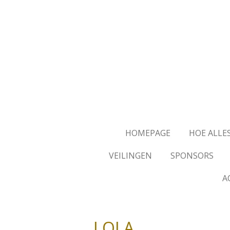
Ga
direct
naar
de
hoofdinhoud
HOMEPAGE
HOE ALLE
VEILINGEN
SPONSORS
A
LOLA