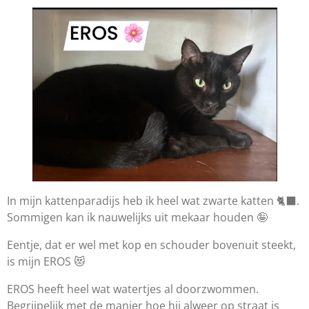
In mijn kattenparadijs heb ik heel wat zwarte katten 🐈‍⬛.
Sommigen kan ik nauwelijks uit mekaar houden 🤪
Eentje, dat er wel met kop en schouder bovenuit steekt,
is mijn EROS 😻
EROS heeft heel wat watertjes al doorzwommen.
Begrijpelijk met de manier hoe hij alweer op straat is