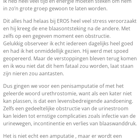
Ik heb heel veel tijd en energie moeten steken om hem
in zo’n grote groep gewoon te laten worden.
Dit alles had helaas bij EROS heel veel stress veroorzaakt
en hij kreeg de ene blaasontsteking na de andere. Met
zelfs op een gegeven moment een obstructie.
Gelukkig observeer ik echt iedereen dagelijks heel goed
en had ik het onmiddellijk gezien. Hij werd met spoed
geopereerd. Maar de verstoppingen bleven terug komen
en ik wou niet dat dit hem fataal zou worden, laat staan
zijn nieren zou aantasten.
Dus gingen we voor een penisamputatie of met het
geleerde woord urethrostomie, want als een kater niet
kan plassen, is dat een levensbedreigende aandoening.
Zelfs een gedeeltelijke obstructie van de urinestroom
kan leiden tot ernstige complicaties zoals infectie van de
urinewegen, incontinentie en verlies van blaaswanddruk.
Het is niet echt een amputatie , maar er wordt een