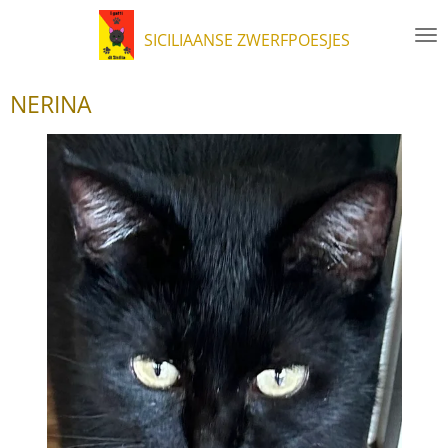
Ga
SICILIAANSE ZWERFPOESJES
direct
naar
de
NERINA
hoofdinhoud