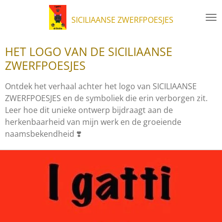
Ga
SICILIAANSE ZWERFPOESJES
direct
naar
de
HET LOGO VAN DE SICILIAANSE
hoofdinhoud
ZWERFPOESJES
Ontdek het verhaal achter het logo van SICILIAANSE
ZWERFPOESJES en de symboliek die erin verborgen zit.
Leer hoe dit unieke ontwerp bijdraagt aan de
herkenbaarheid van mijn werk en de groeiende
naamsbekendheid ❣️