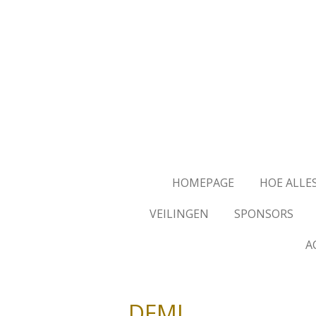
Ga
direct
naar
de
hoofdinhoud
HOMEPAGE
HOE ALLE
VEILINGEN
SPONSORS
A
DEMI