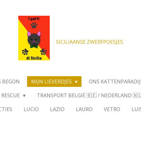
SICILIAANSE ZWERFPOESJES
S BEGON
MIJN LIEVERDJES
ONS KATTENPARADIJ
RESCUE
TRANSPORT BELGIË 🇧🇪 / NEDERLAND 🇳🇱 
CTIES
LUCIO
LAZIO
LAURO
VETRO
LUI