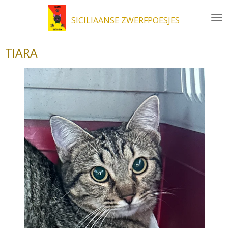
Ga
SICILIAANSE ZWERFPOESJES
direct
naar
de
TIARA
hoofdinhoud