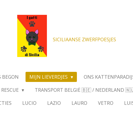
SICILIAANSE ZWERFPOESJES
S BEGON
MIJN LIEVERDJES
ONS KATTENPARADIJ
RESCUE
TRANSPORT BELGIË 🇧🇪 / NEDERLAND 🇳🇱 
CTIES
LUCIO
LAZIO
LAURO
VETRO
LUI