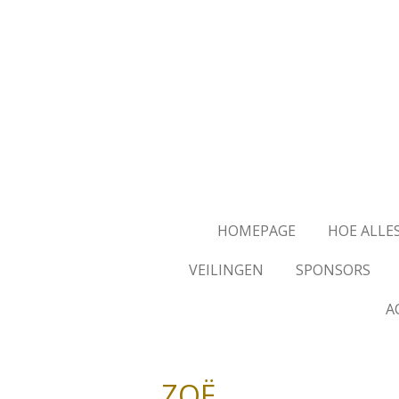
Ga
direct
naar
de
hoofdinhoud
HOMEPAGE
HOE ALLE
VEILINGEN
SPONSORS
A
ZOË