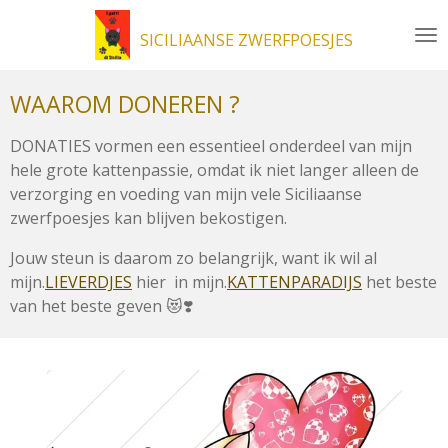
Ga
SICILIAANSE ZWERFPOESJES
direct
naar
de
WAAROM DONEREN ?
hoofdinhoud
DONATIES vormen een essentieel onderdeel van mijn
hele grote kattenpassie, omdat ik niet langer alleen de
verzorging en voeding van mijn vele Siciliaanse
zwerfpoesjes kan blijven bekostigen.
Jouw steun is daarom zo belangrijk, want ik wil al
mijn.
LIEVERDJES
hier in mijn.
KATTENPARADIJS
het beste
van het beste geven 😻❣️