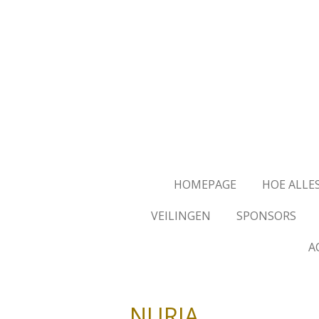
Ga
direct
naar
de
hoofdinhoud
HOMEPAGE
HOE ALLE
VEILINGEN
SPONSORS
A
NURIA