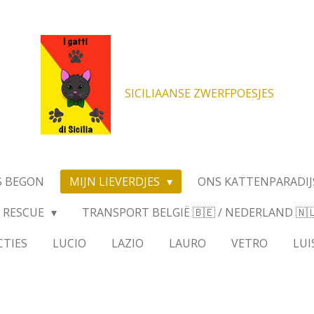
SICILIAANSE ZWERFPOESJES
S BEGON
MIJN LIEVERDJES
ONS KATTENPARADIJ
RESCUE
TRANSPORT BELGIË 🇧🇪 / NEDERLAND 🇳🇱 
CTIES
LUCIO
LAZIO
LAURO
VETRO
LUI