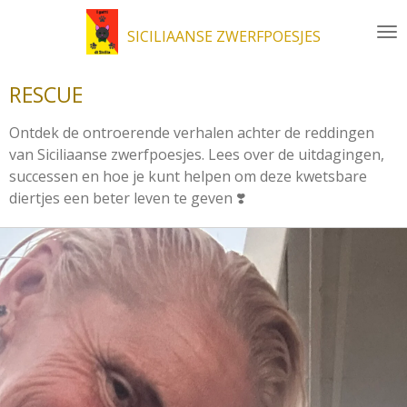
Ga
SICILIAANSE ZWERFPOESJES
direct
naar
de
RESCUE
hoofdinhoud
Ontdek de ontroerende verhalen achter de reddingen
van Siciliaanse zwerfpoesjes. Lees over de uitdagingen,
successen en hoe je kunt helpen om deze kwetsbare
diertjes een beter leven te geven ❣️