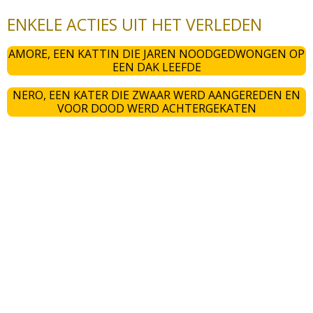
ENKELE ACTIES UIT HET VERLEDEN
AMORE, EEN KATTIN DIE JAREN NOODGEDWONGEN OP
EEN DAK LEEFDE
NERO, EEN KATER DIE ZWAAR WERD AANGEREDEN EN
VOOR DOOD WERD ACHTERGEKATEN
MERY, EEN WILDE KATTIN MET NEUSKANKER
RECENTE RESCUE
Help mee!
Steun de redding van Siciliaanse zwerfpoesjes. Elke
donatie of vorm van hulp is van harte welkom en maakt