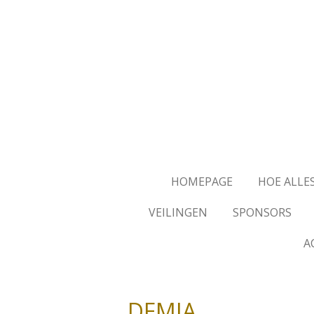
Ga
direct
naar
de
hoofdinhoud
HOMEPAGE
HOE ALLE
VEILINGEN
SPONSORS
A
DEMIA