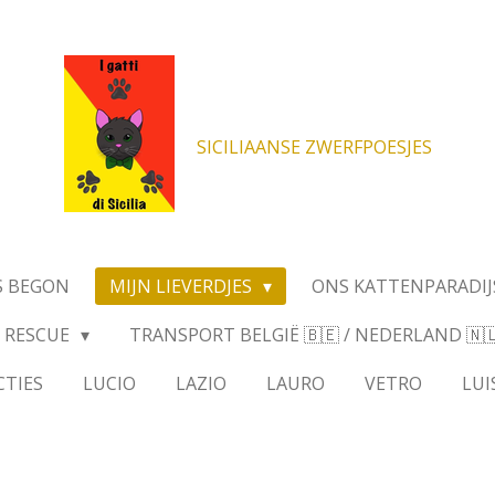
SICILIAANSE ZWERFPOESJES
S BEGON
MIJN LIEVERDJES
ONS KATTENPARADIJ
RESCUE
TRANSPORT BELGIË 🇧🇪 / NEDERLAND 🇳🇱 
CTIES
LUCIO
LAZIO
LAURO
VETRO
LUI